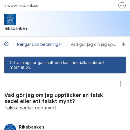
Hoppa till innehåll
www.riksbank.se
Fler
Riksbankens webbplats
Youtube
Riksbanken
Facebook
Ti
Pengar och betalningar
Vad gör jag om jag upptäcker en falsk sedel eller ett falskt mynt?
LinkedIn
Riksbanken Play
Detta inlägg är gammalt och kan innehålla inaktuell
information.
Visa
Vad gör jag om jag upptäcker en falsk
sedel eller ett falskt mynt?
Falska sedlar och mynt
Riksbanken