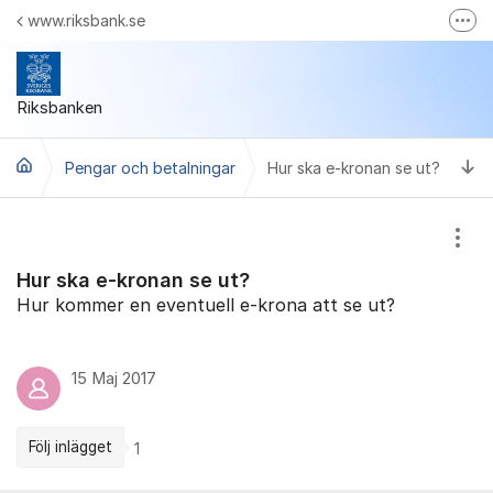
Hoppa till innehåll
www.riksbank.se
Fler
Riksbankens webbplats
Youtube
Riksbanken
Facebook
Ti
Pengar och betalningar
Hur ska e-kronan se ut?
LinkedIn
Riksbanken Play
Visa
Hur ska e-kronan se ut?
Hur kommer en eventuell e-krona att se ut?
15 Maj 2017
Följ inlägget
1