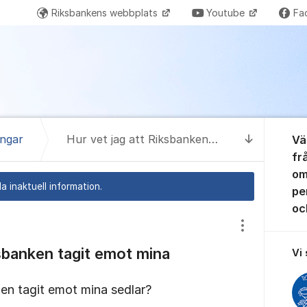
Riksbankens webbplats
Youtube
Fa
Om for
engar
Hur vet jag att Riksbanken tagit emot mina sedlar?
Vä
Till senas
fr
om
a inaktuell information.
pen
oc
Visa/dölj inst
ksbanken tagit emot mina
Vi
ken tagit emot mina sedlar?