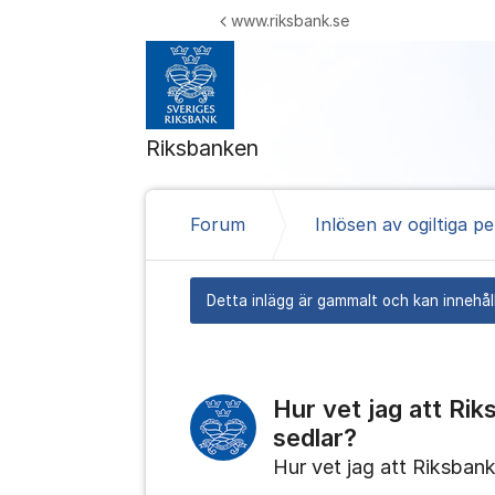
Hoppa till innehåll
www.riksbank.se
Riksbanken
Forum
Inlösen av ogiltiga p
Detta inlägg är gammalt och kan innehåll
Hur vet jag att Ri
sedlar?
Hur vet jag att Riksban