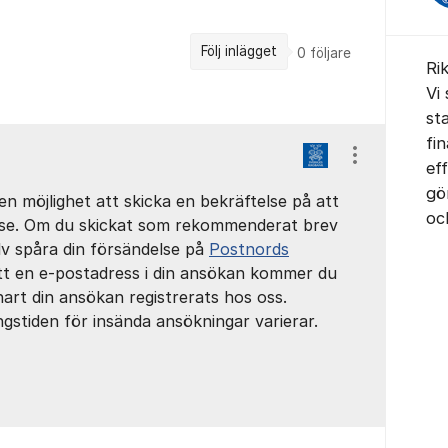
Följ inlägget
0
följare
Ri
Vi 
sta
fi
Visa/dölj ins
eff
gö
n möjlighet att skicka en bekräftelse på att
oc
else. Om du skickat som rekommenderat brev
älv spåra din försändelse på
Postnords
tt en e-postadress i din ansökan kommer du
nart din ansökan registrerats hos oss.
gstiden för insända ansökningar varierar.