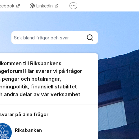
cebook
LinkedIn
Fler supportlänkar
Riksbanken Play
Sök bland alla inlägg
Sök
umet
lkommen till Riksbankens
te kommentaren
ågeforum! Här svarar vi på frågor
 pengar och betalningar,
ningpolitik, finansiell stabilitet
h andra delar av vår verksamhet.
ällningar för inlägg/kommentar
 svarar på dina frågor
Riksbanken