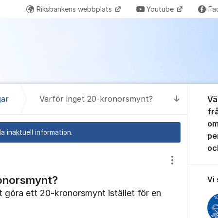
Riksbankens webbplats
Youtube
Fa
Om for
gar
Varför inget 20-kronorsmynt?
Vä
Till senas
fr
om
a inaktuell information.
pen
oc
Visa/dölj inst
ronorsmynt?
Vi
t göra ett 20-kronorsmynt istället för en