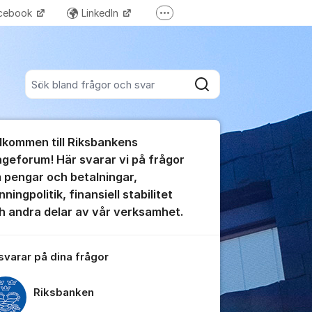
cebook
LinkedIn
Fler supportlänkar
Riksbanken Play
Sök bland alla inlägg
Sök
umet
lkommen till Riksbankens
te kommentaren
ågeforum! Här svarar vi på frågor
 pengar och betalningar,
ningpolitik, finansiell stabilitet
h andra delar av vår verksamhet.
ällningar för inlägg/kommentar
 svarar på dina frågor
Riksbanken