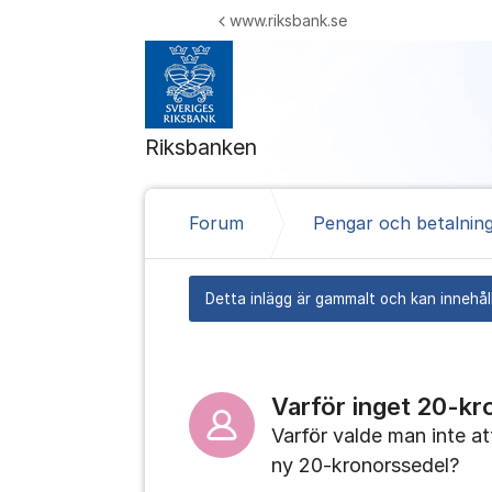
Hoppa till innehåll
www.riksbank.se
Riksbanken
Forum
Pengar och betalnin
Detta inlägg är gammalt och kan innehåll
Varför inget 20-k
Varför valde man inte at
ny 20-kronorssedel?