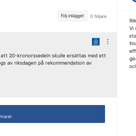
Följ inlägget
0
följare
Ri
Vi 
sta
fi
Visa/dölj ins
eff
att 20-kronorssedeln skulle ersättas med ett
gö
ogs av riksdagen på rekommendation av
oc
ntarer.