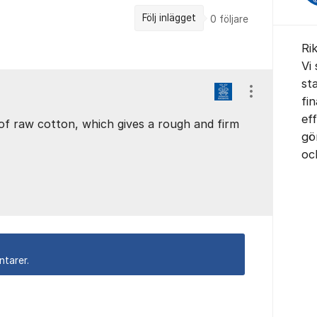
Följ inlägget
0
följare
Ri
Vi 
sta
Visa/dölj ins
fi
eff
f raw cotton, which gives a rough and firm
gö
oc
ntarer.