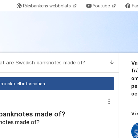
Riksbankens webbplats
Youtube
Fa
Om for
t are Swedish banknotes made of?
Vä
Till senas
fr
om
a inaktuell information.
pen
oc
Visa/dölj inst
banknotes made of?
Vi
notes made of?