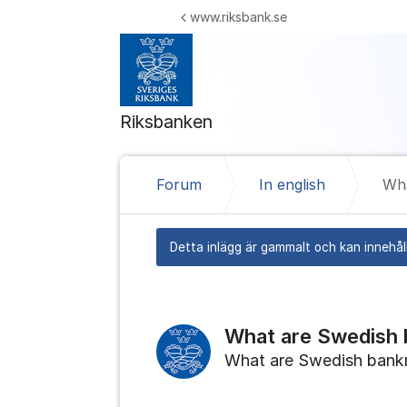
Hoppa till innehåll
www.riksbank.se
Riksbanken
Forum
In english
Wha
Detta inlägg är gammalt och kan innehåll
What are Swedish 
What are Swedish bank