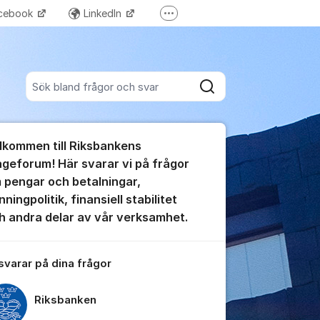
cebook
LinkedIn
Fler supportlänkar
Riksbanken Play
Sök bland alla inlägg
Sök
umet
lkommen till Riksbankens
te kommentaren
ågeforum! Här svarar vi på frågor
 pengar och betalningar,
ningpolitik, finansiell stabilitet
h andra delar av vår verksamhet.
ällningar för inlägg/kommentar
 svarar på dina frågor
Riksbanken